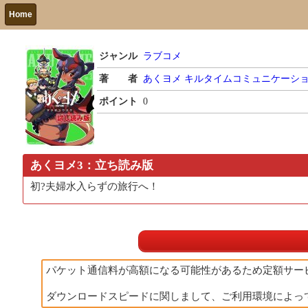
Home
ジャンル
ラブコメ
著 者
あくヨメ
キルタイムコミュニケーシ
ポイント
0
あくヨメ3：立ち読み版
初?夫婦水入らずの旅行へ！
パケット通信料が高額になる可能性があるため定額サー
ダウンロードスピードに関しまして、ご利用環境によっ