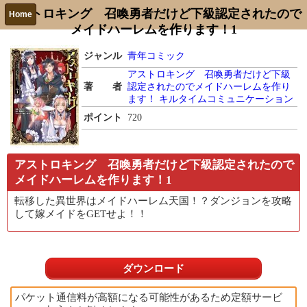
アストロキング 召喚勇者だけど下級認定されたので
Home
メイドハーレムを作ります！1
ジャンル
青年コミック
アストロキング 召喚勇者だけど下級
著 者
認定されたのでメイドハーレムを作り
ます！
キルタイムコミュニケーション
ポイント
720
アストロキング 召喚勇者だけど下級認定されたので
メイドハーレムを作ります！1
転移した異世界はメイドハーレム天国！？ダンジョンを攻略
して嫁メイドをGETせよ！！
ダウンロード
パケット通信料が高額になる可能性があるため定額サービ